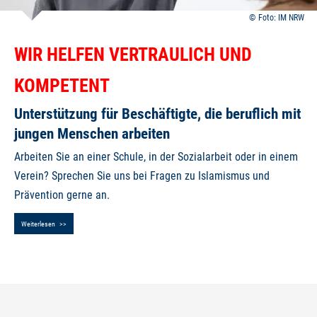
Foto: IM NRW
I
WIR HELFEN VERTRAULICH UND
N
H
KOMPETENT
A
L
Unterstützung für Beschäftigte, die beruflich mit
T
S
jungen Menschen arbeiten
S
E
Arbeiten Sie an einer Schule, in der Sozialarbeit oder in einem
I
Verein? Sprechen Sie uns bei Fragen zu Islamismus und
T
E
Prävention gerne an.
Weiterlesen