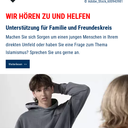
Adobe_Stock_600943981
I
WIR HÖREN ZU UND HELFEN
N
H
Unterstützung für Familie und Freundeskreis
A
L
Machen Sie sich Sorgen um einen jungen Menschen in Ihrem
T
direkten Umfeld oder haben Sie eine Frage zum Thema
S
S
Islamismus? Sprechen Sie uns gerne an.
E
I
Weiterlesen
T
E